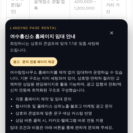
공개장소 관찰·접
400,000 ~
문(일/
거리 가
촉
1,200,000
인)
산
기기 수·
디지털
기기 이미지·로그
500,000 ~
LANDING PAGE RENTAL
용량 영
✕
포렌식
분석
2,500,000
여수흥신소 홈페이지 임대 안내
향
희망하시는 상호와 콘셉트에 맞게 1:1로 맞춤 세팅해
온라인
드립니다.
키워드 추적·대응
300,000 ~
주/월 패
모니터
리포트
1,000,000
키지
링
광고 · 문의 전용 페이지 제공
여수탐정사무소 홈페이지를 제작 없이 임대하여 운영하실 수 있습
종합 보
증빙 정리·법률
200,000 ~
분량·형
니다. 기본 구조는 이미 세팅되어 있어, 상호명·연락처·컬러만 교
고서
리스크 브리핑
700,000
식 의존
체하면 상담용 랜딩페이지로 활용 가능하며, 광고 집행과 전화/메
신저 연동에 최적화된 구조로 구성했습니다.
4-1. 기간 유형과 변수
각종 홈페이지 제작 및 임대 문의
웹사이트 및 플레이스 상위노출·블로그 마케팅 광고 문의
유형
기간
적합 사례
상호와 콘셉트에 맞춘 문구·색상 커스텀 반영
간단
2~5일
단일 사실 확인
상담 버튼 클릭 시, 카카오·텔레그램 바로 연동 지원
임대 조건과 비용은 아래 버튼을 통해 편하게 문의해 주세요.
표준
1~3주
복수 정황 교차검증