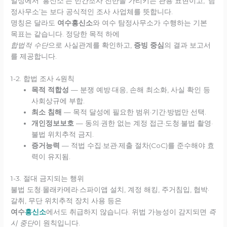
일상에서 ‘흥신소’는 민간조사 전반을 가리키는 관용 표현이고, ‘탐
정사무소’는 보다 공식적인 조사 사업체를 뜻합니다.
명칭은 달라도
여수흥신소
와 여수 탐정사무소가 수행하는 기본
목표는 같습니다. 정당한 목적 하에
합법적 수단
으로 사실관계를 확인하고,
증빙 중심
의 결과 보고서
를 제공합니다.
1-2. 합법 조사 4원칙
목적 적합성
— 분쟁 예방·대응, 손해 최소화, 사실 확인 등
사회상규에 부합.
최소 침해
— 목적 달성에 필요한 범위·기간·방법만 선택.
개인정보보호
— 동의·권한 없는 계정 접근·도청·불법 촬영·
불법 위치추적 금지.
증거능력
— 적법 수집·보관·제출 절차(CoC)를 준수해야 효
력이 유지됨.
1-3. 절대 금지되는 행위
불법 도청·몰래카메라·스파이앱 설치, 계정 해킹, 주거침입, 협박·
갈취, 무단 위치추적 장치 사용 등은
여수
흥신소
에서도 취급하지 않습니다. 위법 가능성이 감지되면
즉
시 중단
이 원칙입니다.