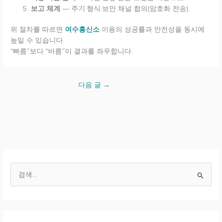
보고 체계
— 주기·형식·보안 채널 합의(암호화 전송).
위 절차를 따르면
여수흥신소
이용의 성공률과 안전성을 동시에
높일 수 있습니다.
“빠름”보다 “바름”이 결과를 좌우합니다.
다음 글
→
검
색
대
상