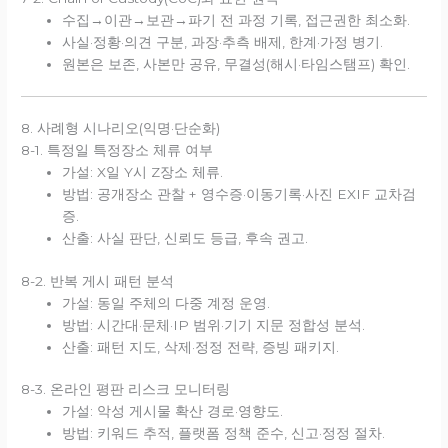
수집→이관→보관→파기 전 과정 기록, 접근권한 최소화.
사실·정황·의견 구분, 과장·추측 배제, 한계·가정 병기.
원본은 보존, 사본만 공유, 무결성(해시·타임스탬프) 확인.
8. 사례형 시나리오(익명·단순화)
8-1. 특정일 특정장소 체류 여부
가설: X일 Y시 Z장소 체류.
방법: 공개장소 관찰 + 영수증·이동기록·사진 EXIF 교차검
증.
산출: 사실 판단, 신뢰도 등급, 후속 권고.
8-2. 반복 게시 패턴 분석
가설: 동일 주체의 다중 계정 운영.
방법: 시간대·문체·IP 범위·기기 지문 정합성 분석.
산출: 패턴 지도, 삭제·정정 전략, 증빙 패키지.
8-3. 온라인 평판 리스크 모니터링
가설: 악성 게시물 확산 경로·영향도.
방법: 키워드 추적, 플랫폼 정책 준수, 신고·정정 절차.