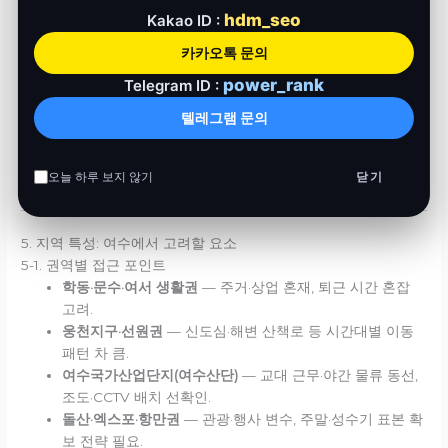
hdm_seo
Kakao ID :
복합
1~2개월+
장기 패턴·야간 관찰·포렌식 병행
카카오톡 문의
power_rank
Telegram ID :
기간을 좌우하는 4가지
증빙 접근 권한(소유·동의 확보 여부).
텔레그램 문의
현장 제약(시간대·조도·출입 제한).
행위 빈도·패턴(표본 확보 난이도).
오늘 하루 보지 않기
닫기
연속 모니터링 필요성(주기적 추적).
5. 지역 특성: 여수에서 고려할 요소
5-1. 권역별 접근 포인트
학동·문수·여서 생활권
— 주거·상업 혼재, 퇴근 시간 혼잡
고려.
웅천지구·선원권
— 신도심·해변 산책로 등 시간대별 이동
패턴 차 큼.
여수국가산업단지(여수산단)
— 교대 근무·야간 물류 동선,
조도·CCTV 배치 선확인.
돌산·엑스포·항만권
— 관광·행사 변수, 주말·성수기 표본 확
보 전략 필요.