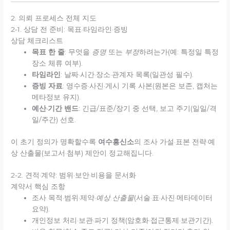
2. 의뢰 프로세스 전체 지도
2-1. 상담 전 준비: 목표·타임라인·증빙
상담 체크리스트
목표 한 줄
: 무엇을
증명
또는
부정
하려는가(예: 특정일 특정
장소 체류 여부).
타임라인
: 날짜·시간·장소·관계자 목록(일관성 필수).
증빙 자료
: 영수증·사진·게시 기록 사본(원본은 보존, 캡처는
메타정보 유지).
예산·기간 밴드
: 긴급/표준/장기 중 선택, 보고 주기(일일/격
일/주간) 선호.
이 초기 정의가 명확할수록
여수흥신소
의 조사 가설·표본 전략·예
상 산출물(보고서·첨부) 제안이 정교해집니다.
2-2. 견적·계약: 범위·보안·비용을 문서화
계약서 핵심 조항
조사 목적·범위·제약·
예상 산출물
(서술·표·사진·메타데이터
요약).
개인정보 처리·보관·파기 정책(암호화·접근통제·보관기간).