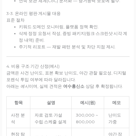
연속 보관 체계(CoC) 문서화 — 증거능력 보호에 필수.
3-3. 온라인 평판·게시물 대응
표준 절차
키워드·도메인 모니터링, 플랫폼 정책 확인.
삭제·정정 요청서 작성, 증빙 패키지(링크·스크린샷·시각·계
정 내역) 준비.
주기적 리포트 — 재발 패턴 분석 및 차단 지점 제시.
4. 비용 구조·기간 산정(예시)
금액은 사건 난이도, 표본 확보 난이도, 야간 관찰 필요성, 디지털
포렌식 투입 여부에 따라 달라집니다.
아래는
예시
이며, 실제 견적은
여수흥신소
상담 후 확정됩니다.
항목
설명
예시(원)
메모
사전 분
자료 검토·가설
300,000 ~
난이도
석
수립·스케줄 설계
800,000
가중
현장 탐
야간·장