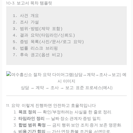
10-3. 보고서 목차 템플릿
1. 사건 개요

2. 조사 가설

3. 범위·방법(제약 포함)

4. 결과 요약(타임라인/신뢰도)

5. 증빙 목록(사진/문서/로그 요약)

6. 법률 리스크 브리핑

상담 → 계약 → 조사 → 보고: 표준 프로세스(예시)
11. 요약: 이렇게 진행하면 안전하고 효율적입니다
목표 정의
— 확인/부정하려는 사실을 한 줄로 정리.
타임라인 정리
— 날짜·장소·관계자·증빙 일치.
합법 범위 확정
— 금지 행위·보안 조치·증거 보존 명문화.
비용·기간 합의
— 가산·연장·환불 조건을
서면
으로.