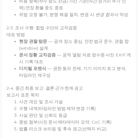
비용 항목(착수·중도·잔금)·가산 기준(야간·장거리·추가 인
력)·연장·환불·중도 종료.
위법 요청 불가, 분쟁 해결 절차, 변경 시
변경 합의서
작성.
2-3. 조사 수행: 합법 수단의 교차검증
대표 방법
현장 관찰·탐문
— 공개 장소 중심, 안전·법규 준수, 관찰 창
(window) 설계.
문서·정황 교차검증
— 공적 열람 자료·영수증·사진 EXIF·게
시 기록 대조.
디지털 포렌식
— 권한·동의 전제, 기기 이미지·로그 분석,
타임라인 재구성.
2-4. 중간·최종 보고: 결론·근거·한계·권고
보고서 표준 목차
사건 개요 및 조사 가설
수행 내역(타임라인·방법·제약·변경 기록)
사실 판단 및 신뢰도 등급
증빙 첨부(사진·문서·메타데이터 요약, CoC 기록)
법률 리스크 브리핑 및 후속 권고(선택지 비교)