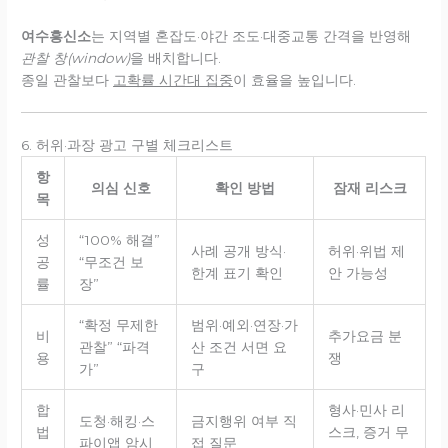
여수흥신소
는 지역별 혼잡도·야간 조도·대중교통 간격을 반영해
관찰 창(window)
을 배치합니다.
종일 관찰보다
고확률 시간대 집중
이 효율을 높입니다.
6. 허위·과장 광고 구별 체크리스트
항
의심 신호
확인 방법
잠재 리스크
목
성
“100% 해결”
사례 공개 방식·
허위·위법 제
공
“무조건 보
한계 표기 확인
안 가능성
률
장”
“확정 무제한
범위·예외·연장·가
비
추가요금 분
관찰” “파격
산 조건 서면 요
용
쟁
가”
구
합
형사·민사 리
도청·해킹·스
금지행위 여부 직
법
스크, 증거 무
파이앱 암시
접 질문