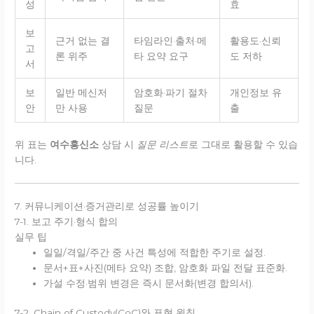
성
효
보
근거 없는 결
타임라인·출처·메
활용도·신뢰
고
론 위주
타 요약 요구
도 저하
서
보
일반 메신저
암호화·파기 절차
개인정보 유
안
만 사용
질문
출
위 표는
여수흥신소
상담 시
질문 리스트
로 그대로 활용할 수 있습
니다.
7. 커뮤니케이션·증거관리로 성공률 높이기
7-1. 보고 주기·형식 합의
실무 팁
일일/격일/주간 중 사건 특성에 적합한 주기로 설정.
문서+표+사진(메타 요약) 조합, 암호화 파일 전달 표준화.
가설 수정·범위 변경은 즉시 문서화(변경 합의서).
7-2. Chain of Custody(CoC)와 표현 원칙