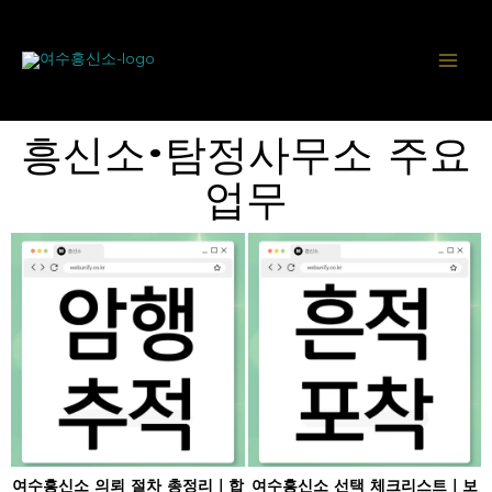
콘
텐
츠
로
건
너
흥신소·탐정사무소 주요
뛰
기
업무
여수흥신소 의뢰 절차 총정리｜합
여수흥신소 선택 체크리스트｜보