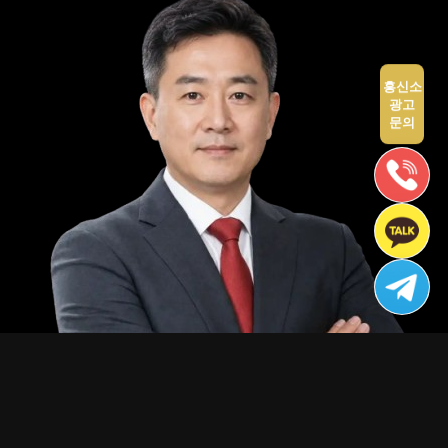
흥신소
광고
문의